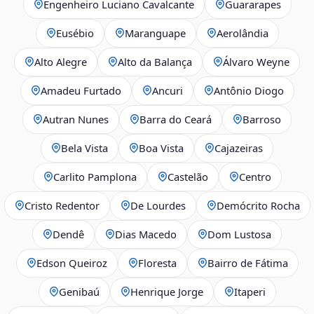
Engenheiro Luciano Cavalcante
Guararapes
Eusébio
Maranguape
Aerolândia
Alto Alegre
Alto da Balança
Álvaro Weyne
Amadeu Furtado
Ancuri
Antônio Diogo
Autran Nunes
Barra do Ceará
Barroso
Bela Vista
Boa Vista
Cajazeiras
Carlito Pamplona
Castelão
Centro
Cristo Redentor
De Lourdes
Demócrito Rocha
Dendê
Dias Macedo
Dom Lustosa
Edson Queiroz
Floresta
Bairro de Fátima
Genibaú
Henrique Jorge
Itaperi