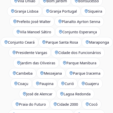
Vila União
Bom Jardim
Bonsucesso
Granja Lisboa
Granja Portugal
Siqueira
Prefeito José Walter
Planalto Ayrton Senna
Vila Manoel Sátiro
Conjunto Esperança
Conjunto Ceará
Parque Santa Rosa
Maraponga
Presidente Vargas
Cidade dos Funcionários
Jardim das Oliveiras
Parque Manibura
Cambeba
Messejana
Parque Iracema
Coaçu
Paupina
Curió
Guajeru
José de Alencar
Lagoa Redonda
Praia do Futuro
Cidade 2000
Cocó