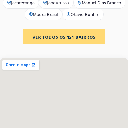
Jacarecanga
Jangurussu
Manuel Dias Branco
Moura Brasil
Otávio Bonfim
VER TODOS OS
121
BAIRROS