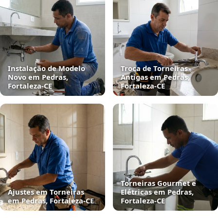
Instalação de Modelo
Troca de Torneiras
Novo em Pedras,
Antigas em Pedras,
Fortaleza‑CE
Fortaleza‑CE
Torneiras Gourmet e
Ajustes em Torneiras
Elétricas em Pedras,
em Pedras, Fortaleza‑CE
Fortaleza‑CE