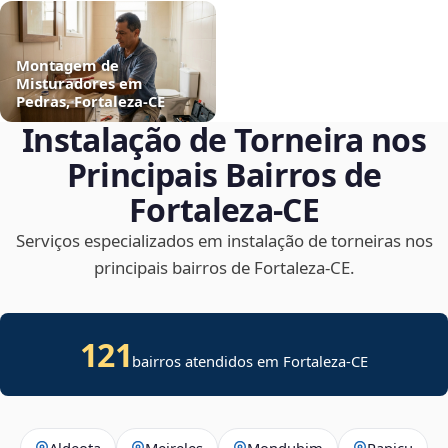
Montagem de
Misturadores em
Pedras, Fortaleza‑CE
Instalação de Torneira nos
Principais Bairros de
Fortaleza‑CE
Serviços especializados em instalação de torneiras nos
principais bairros de Fortaleza‑CE.
121
bairros atendidos em Fortaleza-CE
Aldeota
Meireles
Mondubim
Papicu