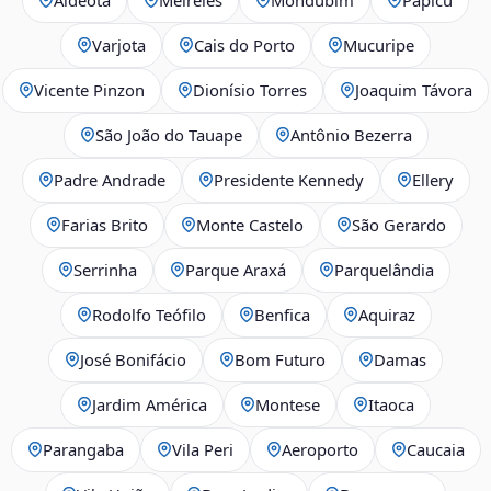
Varjota
Cais do Porto
Mucuripe
Vicente Pinzon
Dionísio Torres
Joaquim Távora
São João do Tauape
Antônio Bezerra
Padre Andrade
Presidente Kennedy
Ellery
Farias Brito
Monte Castelo
São Gerardo
Serrinha
Parque Araxá
Parquelândia
Rodolfo Teófilo
Benfica
Aquiraz
José Bonifácio
Bom Futuro
Damas
Jardim América
Montese
Itaoca
Parangaba
Vila Peri
Aeroporto
Caucaia