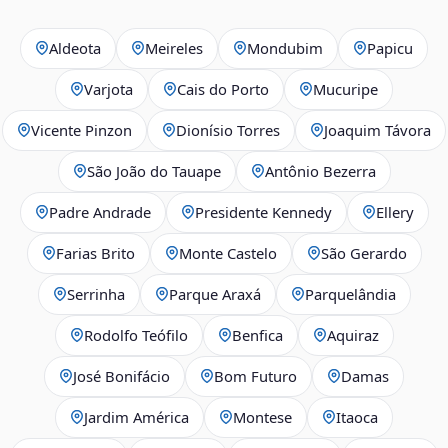
Aldeota
Meireles
Mondubim
Papicu
Varjota
Cais do Porto
Mucuripe
Vicente Pinzon
Dionísio Torres
Joaquim Távora
São João do Tauape
Antônio Bezerra
Padre Andrade
Presidente Kennedy
Ellery
Farias Brito
Monte Castelo
São Gerardo
Serrinha
Parque Araxá
Parquelândia
Rodolfo Teófilo
Benfica
Aquiraz
José Bonifácio
Bom Futuro
Damas
Jardim América
Montese
Itaoca