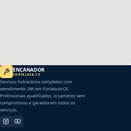
ENCANADOR
FORTALEZA
-
CE
Serviços hidráulicos completos com
atendimento 24h em
Fortaleza
-
CE
.
Profissionais qualificados, orçamento sem
compromisso e garantia em todos os
serviços.