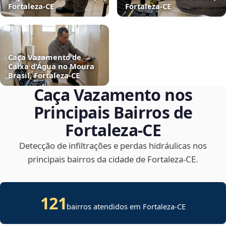
Fortaleza‑CE
Fortaleza‑CE
Caça Vazamento de
Caixa d'Água no Moura
Brasil, Fortaleza‑CE
Caça Vazamento nos
Principais Bairros de
Fortaleza‑CE
Detecção de infiltrações e perdas hidráulicas nos
principais bairros da cidade de Fortaleza‑CE.
121
bairros atendidos em Fortaleza-CE