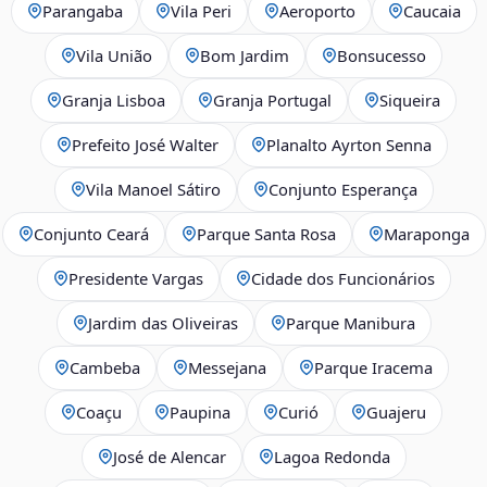
Parangaba
Vila Peri
Aeroporto
Caucaia
Vila União
Bom Jardim
Bonsucesso
Granja Lisboa
Granja Portugal
Siqueira
Prefeito José Walter
Planalto Ayrton Senna
Vila Manoel Sátiro
Conjunto Esperança
Conjunto Ceará
Parque Santa Rosa
Maraponga
Presidente Vargas
Cidade dos Funcionários
Jardim das Oliveiras
Parque Manibura
Cambeba
Messejana
Parque Iracema
Coaçu
Paupina
Curió
Guajeru
José de Alencar
Lagoa Redonda