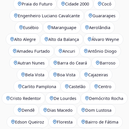
Praia do Futuro
Cidade 2000
Cocó
Engenheiro Luciano Cavalcante
Guararapes
Eusébio
Maranguape
Aerolândia
Alto Alegre
Alto da Balança
Álvaro Weyne
Amadeu Furtado
Ancuri
Antônio Diogo
Autran Nunes
Barra do Ceará
Barroso
Bela Vista
Boa Vista
Cajazeiras
Carlito Pamplona
Castelão
Centro
Cristo Redentor
De Lourdes
Demócrito Rocha
Dendê
Dias Macedo
Dom Lustosa
Edson Queiroz
Floresta
Bairro de Fátima