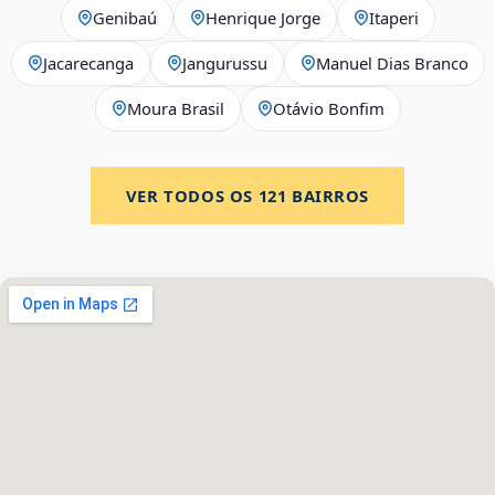
Genibaú
Henrique Jorge
Itaperi
Jacarecanga
Jangurussu
Manuel Dias Branco
Moura Brasil
Otávio Bonfim
VER TODOS OS
121
BAIRROS