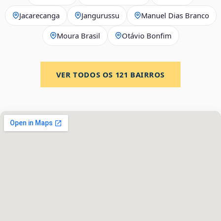
Jacarecanga
Jangurussu
Manuel Dias Branco
Moura Brasil
Otávio Bonfim
VER TODOS OS
121
BAIRROS