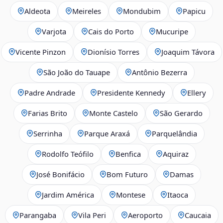
Aldeota
Meireles
Mondubim
Papicu
Varjota
Cais do Porto
Mucuripe
Vicente Pinzon
Dionísio Torres
Joaquim Távora
São João do Tauape
Antônio Bezerra
Padre Andrade
Presidente Kennedy
Ellery
Farias Brito
Monte Castelo
São Gerardo
Serrinha
Parque Araxá
Parquelândia
Rodolfo Teófilo
Benfica
Aquiraz
José Bonifácio
Bom Futuro
Damas
Jardim América
Montese
Itaoca
Parangaba
Vila Peri
Aeroporto
Caucaia