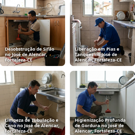
Desobstrução de Sifão
Liberação em Pias e
no José de Alencar,
Tanques no José de
Fortaleza‑CE
Alencar, Fortaleza‑CE
Limpeza de Tubulação e
Higienização Profunda
Cano no José de Alencar,
de Gordura no José de
Fortaleza‑CE
Alencar, Fortaleza‑CE