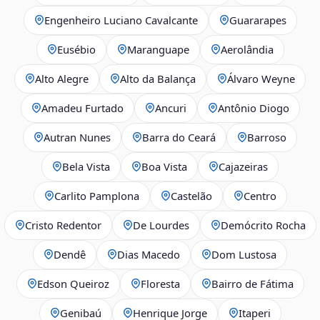
Engenheiro Luciano Cavalcante
Guararapes
Eusébio
Maranguape
Aerolândia
Alto Alegre
Alto da Balança
Álvaro Weyne
Amadeu Furtado
Ancuri
Antônio Diogo
Autran Nunes
Barra do Ceará
Barroso
Bela Vista
Boa Vista
Cajazeiras
Carlito Pamplona
Castelão
Centro
Cristo Redentor
De Lourdes
Demócrito Rocha
Dendê
Dias Macedo
Dom Lustosa
Edson Queiroz
Floresta
Bairro de Fátima
Genibaú
Henrique Jorge
Itaperi