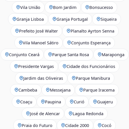
Vila União
Bom Jardim
Bonsucesso
Granja Lisboa
Granja Portugal
Siqueira
Prefeito José Walter
Planalto Ayrton Senna
Vila Manoel Sátiro
Conjunto Esperança
Conjunto Ceará
Parque Santa Rosa
Maraponga
Presidente Vargas
Cidade dos Funcionários
Jardim das Oliveiras
Parque Manibura
Cambeba
Messejana
Parque Iracema
Coaçu
Paupina
Curió
Guajeru
José de Alencar
Lagoa Redonda
Praia do Futuro
Cidade 2000
Cocó