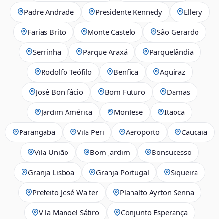
Padre Andrade
Presidente Kennedy
Ellery
Farias Brito
Monte Castelo
São Gerardo
Serrinha
Parque Araxá
Parquelândia
Rodolfo Teófilo
Benfica
Aquiraz
José Bonifácio
Bom Futuro
Damas
Jardim América
Montese
Itaoca
Parangaba
Vila Peri
Aeroporto
Caucaia
Vila União
Bom Jardim
Bonsucesso
Granja Lisboa
Granja Portugal
Siqueira
Prefeito José Walter
Planalto Ayrton Senna
Vila Manoel Sátiro
Conjunto Esperança