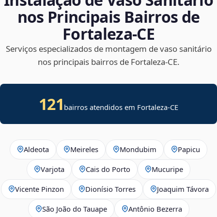
nos Principais Bairros de
Fortaleza‑CE
Serviços especializados de montagem de vaso sanitário
nos principais bairros de Fortaleza‑CE.
121
bairros atendidos em Fortaleza-CE
Aldeota
Meireles
Mondubim
Papicu
Varjota
Cais do Porto
Mucuripe
Vicente Pinzon
Dionísio Torres
Joaquim Távora
São João do Tauape
Antônio Bezerra