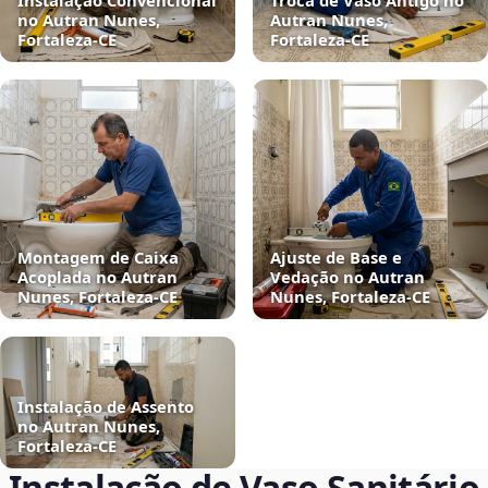
Instalação Convencional
Troca de Vaso Antigo no
no Autran Nunes,
Autran Nunes,
Fortaleza‑CE
Fortaleza‑CE
Montagem de Caixa
Ajuste de Base e
Acoplada no Autran
Vedação no Autran
Nunes, Fortaleza‑CE
Nunes, Fortaleza‑CE
Instalação de Assento
no Autran Nunes,
Fortaleza‑CE
Instalação de Vaso Sanitário