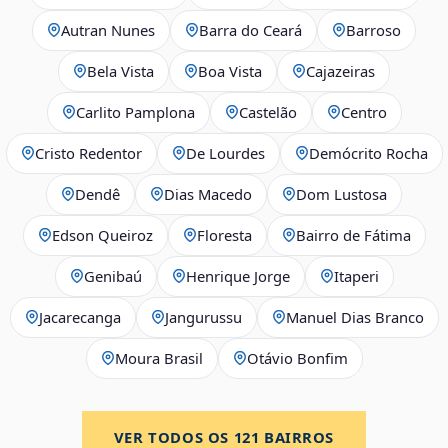
Autran Nunes
Barra do Ceará
Barroso
Bela Vista
Boa Vista
Cajazeiras
Carlito Pamplona
Castelão
Centro
Cristo Redentor
De Lourdes
Demócrito Rocha
Dendê
Dias Macedo
Dom Lustosa
Edson Queiroz
Floresta
Bairro de Fátima
Genibaú
Henrique Jorge
Itaperi
Jacarecanga
Jangurussu
Manuel Dias Branco
Moura Brasil
Otávio Bonfim
VER TODOS OS
121
BAIRROS