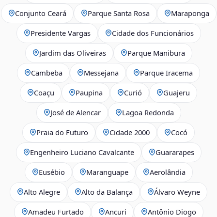
Conjunto Ceará
Parque Santa Rosa
Maraponga
Presidente Vargas
Cidade dos Funcionários
Jardim das Oliveiras
Parque Manibura
Cambeba
Messejana
Parque Iracema
Coaçu
Paupina
Curió
Guajeru
José de Alencar
Lagoa Redonda
Praia do Futuro
Cidade 2000
Cocó
Engenheiro Luciano Cavalcante
Guararapes
Eusébio
Maranguape
Aerolândia
Alto Alegre
Alto da Balança
Álvaro Weyne
Amadeu Furtado
Ancuri
Antônio Diogo