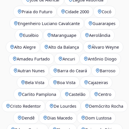
Praia do Futuro
Cidade 2000
Cocó
Engenheiro Luciano Cavalcante
Guararapes
Eusébio
Maranguape
Aerolândia
Alto Alegre
Alto da Balança
Álvaro Weyne
Amadeu Furtado
Ancuri
Antônio Diogo
Autran Nunes
Barra do Ceará
Barroso
Bela Vista
Boa Vista
Cajazeiras
Carlito Pamplona
Castelão
Centro
Cristo Redentor
De Lourdes
Demócrito Rocha
Dendê
Dias Macedo
Dom Lustosa