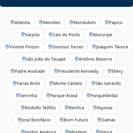
Aldeota
Meireles
Mondubim
Papicu
Varjota
Cais do Porto
Mucuripe
Vicente Pinzon
Dionísio Torres
Joaquim Távora
São João do Tauape
Antônio Bezerra
Padre Andrade
Presidente Kennedy
Ellery
Farias Brito
Monte Castelo
São Gerardo
Serrinha
Parque Araxá
Parquelândia
Rodolfo Teófilo
Benfica
Aquiraz
José Bonifácio
Bom Futuro
Damas
Jardim América
Montese
Itaoca