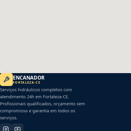
ENCANADOR
FORTALEZA
-
CE
Serviços hidráulicos completos com
atendimento 24h em
Fortaleza
-
CE
.
Profissionais qualificados, orçamento sem
compromisso e garantia em todos os
serviços.