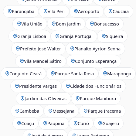
Parangaba
Vila Peri
Aeroporto
Caucaia
Vila União
Bom Jardim
Bonsucesso
Granja Lisboa
Granja Portugal
Siqueira
Prefeito José Walter
Planalto Ayrton Senna
Vila Manoel Sátiro
Conjunto Esperança
Conjunto Ceará
Parque Santa Rosa
Maraponga
Presidente Vargas
Cidade dos Funcionários
Jardim das Oliveiras
Parque Manibura
Cambeba
Messejana
Parque Iracema
Coaçu
Paupina
Curió
Guajeru
José de Alencar
Lagoa Redonda