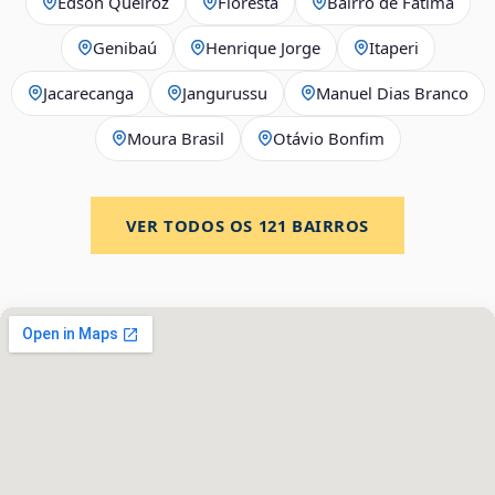
Edson Queiroz
Floresta
Bairro de Fátima
Genibaú
Henrique Jorge
Itaperi
Jacarecanga
Jangurussu
Manuel Dias Branco
Moura Brasil
Otávio Bonfim
VER TODOS OS
121
BAIRROS