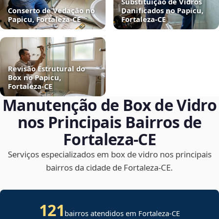
Substituição de Vidros
Conserto de Vedação no
Danificados no Papicu,
Papicu, Fortaleza‑CE
Fortaleza‑CE
Revisão Estrutural do
Box no Papicu,
Fortaleza‑CE
Manutenção de Box de Vidro
nos Principais Bairros de
Fortaleza‑CE
Serviços especializados em box de vidro nos principais
bairros da cidade de Fortaleza‑CE.
121
bairros atendidos em Fortaleza-CE