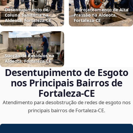
Desentupimento de
Hidrojateamento de Alta
Coluna Sanitária na
Pressão na Aldeota,
Aldeota, Fortaleza‑CE
Fortaleza‑CE
Sucção de Resíduos na
Aldeota, Fortaleza‑CE
Desentupimento de Esgoto
nos Principais Bairros de
Fortaleza‑CE
Atendimento para desobstrução de redes de esgoto nos
principais bairros de Fortaleza‑CE.