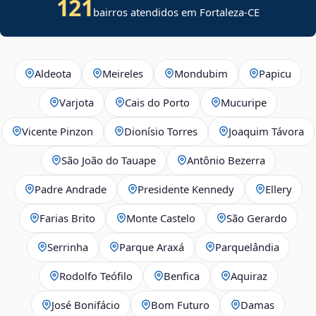
121
bairros atendidos em Fortaleza-CE
Aldeota
Meireles
Mondubim
Papicu
Varjota
Cais do Porto
Mucuripe
Vicente Pinzon
Dionísio Torres
Joaquim Távora
São João do Tauape
Antônio Bezerra
Padre Andrade
Presidente Kennedy
Ellery
Farias Brito
Monte Castelo
São Gerardo
Serrinha
Parque Araxá
Parquelândia
Rodolfo Teófilo
Benfica
Aquiraz
José Bonifácio
Bom Futuro
Damas