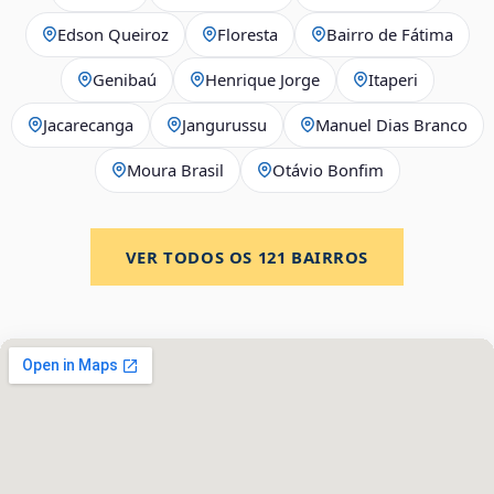
Edson Queiroz
Floresta
Bairro de Fátima
Genibaú
Henrique Jorge
Itaperi
Jacarecanga
Jangurussu
Manuel Dias Branco
Moura Brasil
Otávio Bonfim
VER TODOS OS
121
BAIRROS