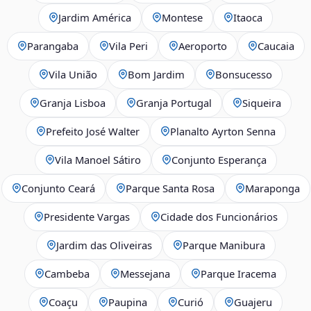
Jardim América
Montese
Itaoca
Parangaba
Vila Peri
Aeroporto
Caucaia
Vila União
Bom Jardim
Bonsucesso
Granja Lisboa
Granja Portugal
Siqueira
Prefeito José Walter
Planalto Ayrton Senna
Vila Manoel Sátiro
Conjunto Esperança
Conjunto Ceará
Parque Santa Rosa
Maraponga
Presidente Vargas
Cidade dos Funcionários
Jardim das Oliveiras
Parque Manibura
Cambeba
Messejana
Parque Iracema
Coaçu
Paupina
Curió
Guajeru