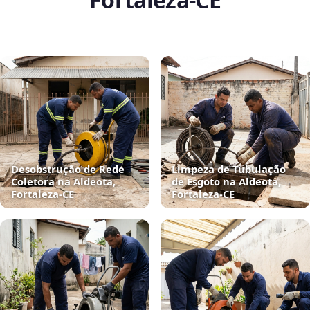
Desobstrução de Rede
Limpeza de Tubulação
Coletora na Aldeota,
de Esgoto na Aldeota,
Fortaleza‑CE
Fortaleza‑CE