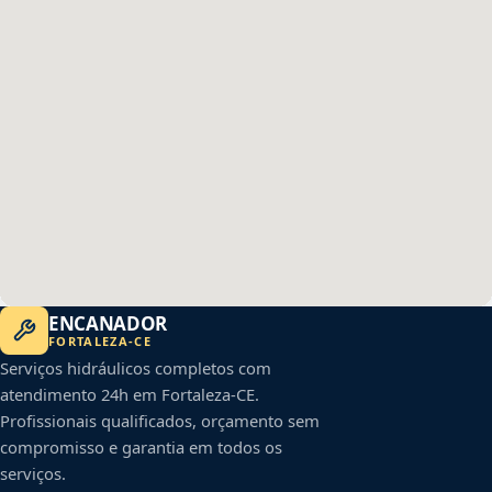
ENCANADOR
FORTALEZA
-
CE
Serviços hidráulicos completos com
atendimento 24h em
Fortaleza
-
CE
.
Profissionais qualificados, orçamento sem
compromisso e garantia em todos os
serviços.