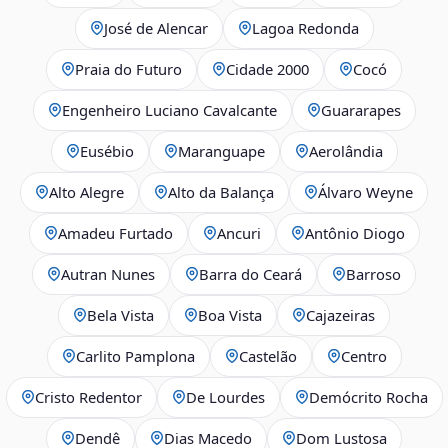
José de Alencar
Lagoa Redonda
Praia do Futuro
Cidade 2000
Cocó
Engenheiro Luciano Cavalcante
Guararapes
Eusébio
Maranguape
Aerolândia
Alto Alegre
Alto da Balança
Álvaro Weyne
Amadeu Furtado
Ancuri
Antônio Diogo
Autran Nunes
Barra do Ceará
Barroso
Bela Vista
Boa Vista
Cajazeiras
Carlito Pamplona
Castelão
Centro
Cristo Redentor
De Lourdes
Demócrito Rocha
Dendê
Dias Macedo
Dom Lustosa