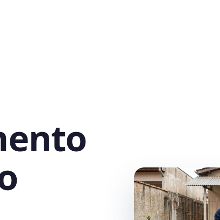
mento
o