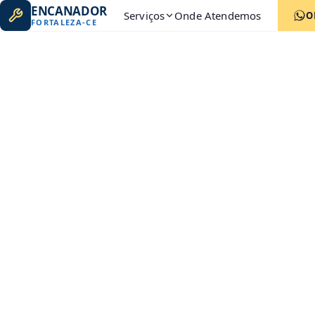
ENCANADOR
Serviços
Onde Atendemos
O
FORTALEZA
-
CE