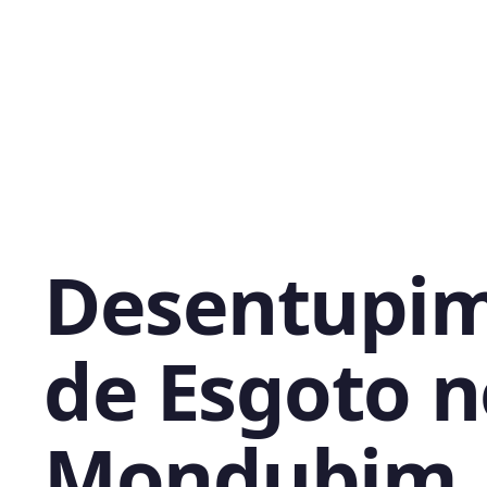
Desentupi
de Esgoto n
Mondubim,