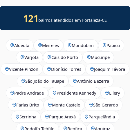
121
bairros atendidos em Fortaleza-CE
Aldeota
Meireles
Mondubim
Papicu
Varjota
Cais do Porto
Mucuripe
Vicente Pinzon
Dionísio Torres
Joaquim Távora
São João do Tauape
Antônio Bezerra
Padre Andrade
Presidente Kennedy
Ellery
Farias Brito
Monte Castelo
São Gerardo
Serrinha
Parque Araxá
Parquelândia
Rodolfo Teófilo
Benfica
Aquiraz