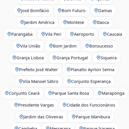
José Bonifácio
Bom Futuro
Damas
Jardim América
Montese
Itaoca
Parangaba
Vila Peri
Aeroporto
Caucaia
Vila União
Bom Jardim
Bonsucesso
Granja Lisboa
Granja Portugal
Siqueira
Prefeito José Walter
Planalto Ayrton Senna
Vila Manoel Sátiro
Conjunto Esperança
Conjunto Ceará
Parque Santa Rosa
Maraponga
Presidente Vargas
Cidade dos Funcionários
Jardim das Oliveiras
Parque Manibura
Cambeba
Messejana
Parque Iracema