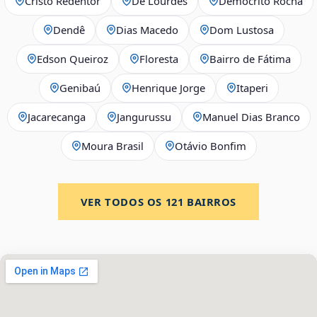
Cristo Redentor
De Lourdes
Demócrito Rocha
Dendê
Dias Macedo
Dom Lustosa
Edson Queiroz
Floresta
Bairro de Fátima
Genibaú
Henrique Jorge
Itaperi
Jacarecanga
Jangurussu
Manuel Dias Branco
Moura Brasil
Otávio Bonfim
VER TODOS OS
121
BAIRROS