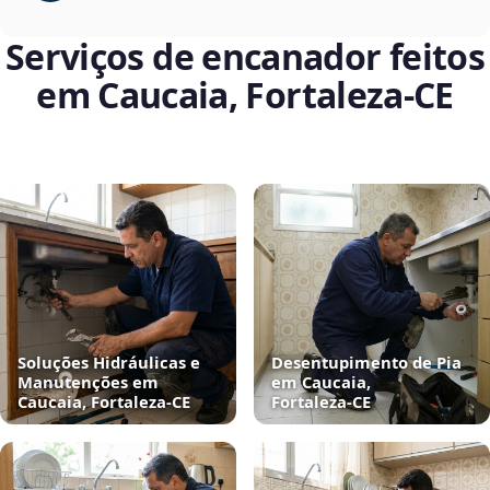
Serviços de encanador feitos
em Caucaia, Fortaleza‑CE
Soluções Hidráulicas e
Desentupimento de Pia
Manutenções em
em Caucaia,
Caucaia, Fortaleza‑CE
Fortaleza‑CE