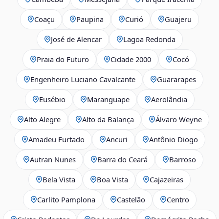
Coaçu
Paupina
Curió
Guajeru
José de Alencar
Lagoa Redonda
Praia do Futuro
Cidade 2000
Cocó
Engenheiro Luciano Cavalcante
Guararapes
Eusébio
Maranguape
Aerolândia
Alto Alegre
Alto da Balança
Álvaro Weyne
Amadeu Furtado
Ancuri
Antônio Diogo
Autran Nunes
Barra do Ceará
Barroso
Bela Vista
Boa Vista
Cajazeiras
Carlito Pamplona
Castelão
Centro