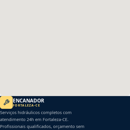
ENCANADOR
FORTALEZA
-
CE
Serviços hidráulicos completos com
atendimento 24h em
Fortaleza
-
CE
.
Profissionais qualificados, orçamento sem