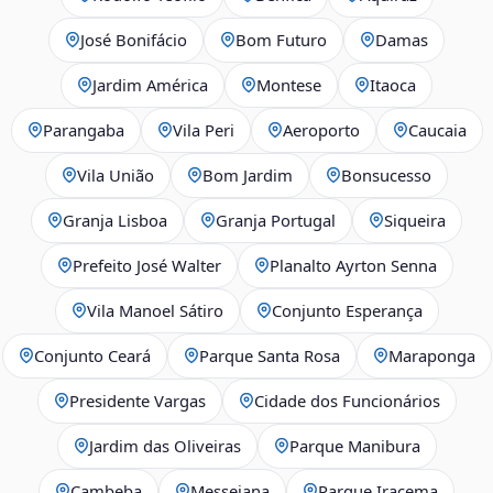
José Bonifácio
Bom Futuro
Damas
Jardim América
Montese
Itaoca
Parangaba
Vila Peri
Aeroporto
Caucaia
Vila União
Bom Jardim
Bonsucesso
Granja Lisboa
Granja Portugal
Siqueira
Prefeito José Walter
Planalto Ayrton Senna
Vila Manoel Sátiro
Conjunto Esperança
Conjunto Ceará
Parque Santa Rosa
Maraponga
Presidente Vargas
Cidade dos Funcionários
Jardim das Oliveiras
Parque Manibura
Cambeba
Messejana
Parque Iracema