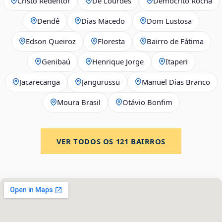
Cristo Redentor
De Lourdes
Demócrito Rocha
Dendê
Dias Macedo
Dom Lustosa
Edson Queiroz
Floresta
Bairro de Fátima
Genibaú
Henrique Jorge
Itaperi
Jacarecanga
Jangurussu
Manuel Dias Branco
Moura Brasil
Otávio Bonfim
VER TODOS OS
121
BAIRROS