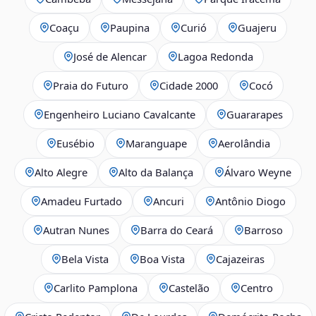
Coaçu
Paupina
Curió
Guajeru
José de Alencar
Lagoa Redonda
Praia do Futuro
Cidade 2000
Cocó
Engenheiro Luciano Cavalcante
Guararapes
Eusébio
Maranguape
Aerolândia
Alto Alegre
Alto da Balança
Álvaro Weyne
Amadeu Furtado
Ancuri
Antônio Diogo
Autran Nunes
Barra do Ceará
Barroso
Bela Vista
Boa Vista
Cajazeiras
Carlito Pamplona
Castelão
Centro