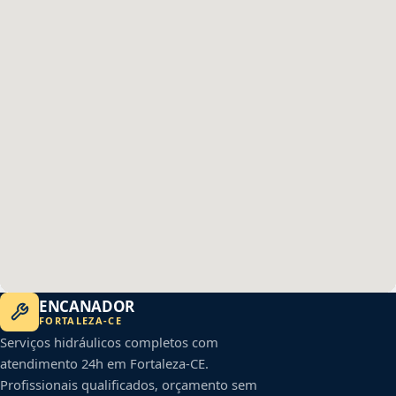
ENCANADOR
FORTALEZA
-
CE
Serviços hidráulicos completos com
atendimento 24h em
Fortaleza
-
CE
.
Profissionais qualificados, orçamento sem