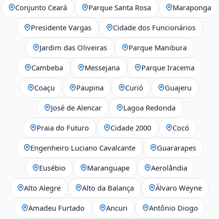
Conjunto Ceará
Parque Santa Rosa
Maraponga
Presidente Vargas
Cidade dos Funcionários
Jardim das Oliveiras
Parque Manibura
Cambeba
Messejana
Parque Iracema
Coaçu
Paupina
Curió
Guajeru
José de Alencar
Lagoa Redonda
Praia do Futuro
Cidade 2000
Cocó
Engenheiro Luciano Cavalcante
Guararapes
Eusébio
Maranguape
Aerolândia
Alto Alegre
Alto da Balança
Álvaro Weyne
Amadeu Furtado
Ancuri
Antônio Diogo