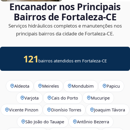
Encanador nos Principais
Bairros de Fortaleza‑CE
Serviços hidráulicos completos e manutenções nos
principais bairros da cidade de Fortaleza‑CE.
121
bairros atendidos em Fortaleza-CE
Aldeota
Meireles
Mondubim
Papicu
Varjota
Cais do Porto
Mucuripe
Vicente Pinzon
Dionísio Torres
Joaquim Távora
São João do Tauape
Antônio Bezerra