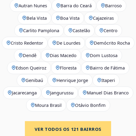
Autran Nunes
Barra do Ceará
Barroso
Bela Vista
Boa Vista
Cajazeiras
Carlito Pamplona
Castelão
Centro
Cristo Redentor
De Lourdes
Demócrito Rocha
Dendê
Dias Macedo
Dom Lustosa
Edson Queiroz
Floresta
Bairro de Fátima
Genibaú
Henrique Jorge
Itaperi
Jacarecanga
Jangurussu
Manuel Dias Branco
Moura Brasil
Otávio Bonfim
VER TODOS OS
121
BAIRROS