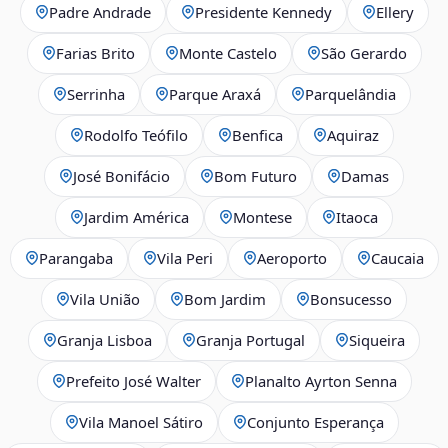
Padre Andrade
Presidente Kennedy
Ellery
Farias Brito
Monte Castelo
São Gerardo
Serrinha
Parque Araxá
Parquelândia
Rodolfo Teófilo
Benfica
Aquiraz
José Bonifácio
Bom Futuro
Damas
Jardim América
Montese
Itaoca
Parangaba
Vila Peri
Aeroporto
Caucaia
Vila União
Bom Jardim
Bonsucesso
Granja Lisboa
Granja Portugal
Siqueira
Prefeito José Walter
Planalto Ayrton Senna
Vila Manoel Sátiro
Conjunto Esperança