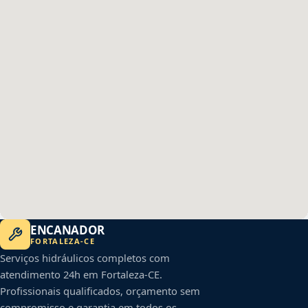
ENCANADOR
FORTALEZA
-
CE
Serviços hidráulicos completos com
atendimento 24h em
Fortaleza
-
CE
.
Profissionais qualificados, orçamento sem
compromisso e garantia em todos os