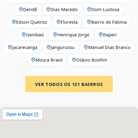
Dendê
Dias Macedo
Dom Lustosa
Edson Queiroz
Floresta
Bairro de Fátima
Genibaú
Henrique Jorge
Itaperi
Jacarecanga
Jangurussu
Manuel Dias Branco
Moura Brasil
Otávio Bonfim
VER TODOS OS
121
BAIRROS