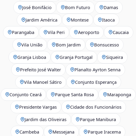
José Bonifácio
Bom Futuro
Damas
Jardim América
Montese
Itaoca
Parangaba
Vila Peri
Aeroporto
Caucaia
Vila União
Bom Jardim
Bonsucesso
Granja Lisboa
Granja Portugal
Siqueira
Prefeito José Walter
Planalto Ayrton Senna
Vila Manoel Sátiro
Conjunto Esperança
Conjunto Ceará
Parque Santa Rosa
Maraponga
Presidente Vargas
Cidade dos Funcionários
Jardim das Oliveiras
Parque Manibura
Cambeba
Messejana
Parque Iracema