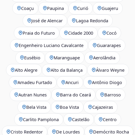
Coaçu
Paupina
Curió
Guajeru
José de Alencar
Lagoa Redonda
Praia do Futuro
Cidade 2000
Cocó
Engenheiro Luciano Cavalcante
Guararapes
Eusébio
Maranguape
Aerolândia
Alto Alegre
Alto da Balança
Álvaro Weyne
Amadeu Furtado
Ancuri
Antônio Diogo
Autran Nunes
Barra do Ceará
Barroso
Bela Vista
Boa Vista
Cajazeiras
Carlito Pamplona
Castelão
Centro
Cristo Redentor
De Lourdes
Demócrito Rocha