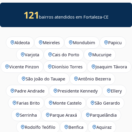
121
bairros atendidos em Fortaleza-CE
Aldeota
Meireles
Mondubim
Papicu
Varjota
Cais do Porto
Mucuripe
Vicente Pinzon
Dionísio Torres
Joaquim Távora
São João do Tauape
Antônio Bezerra
Padre Andrade
Presidente Kennedy
Ellery
Farias Brito
Monte Castelo
São Gerardo
Serrinha
Parque Araxá
Parquelândia
Rodolfo Teófilo
Benfica
Aquiraz