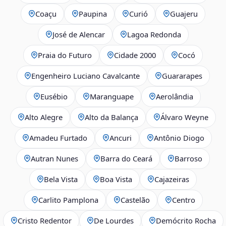
Coaçu
Paupina
Curió
Guajeru
José de Alencar
Lagoa Redonda
Praia do Futuro
Cidade 2000
Cocó
Engenheiro Luciano Cavalcante
Guararapes
Eusébio
Maranguape
Aerolândia
Alto Alegre
Alto da Balança
Álvaro Weyne
Amadeu Furtado
Ancuri
Antônio Diogo
Autran Nunes
Barra do Ceará
Barroso
Bela Vista
Boa Vista
Cajazeiras
Carlito Pamplona
Castelão
Centro
Cristo Redentor
De Lourdes
Demócrito Rocha