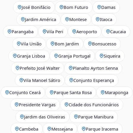
José Bonifácio
Bom Futuro
Damas
Jardim América
Montese
Itaoca
Parangaba
Vila Peri
Aeroporto
Caucaia
Vila União
Bom Jardim
Bonsucesso
Granja Lisboa
Granja Portugal
Siqueira
Prefeito José Walter
Planalto Ayrton Senna
Vila Manoel Sátiro
Conjunto Esperança
Conjunto Ceará
Parque Santa Rosa
Maraponga
Presidente Vargas
Cidade dos Funcionários
Jardim das Oliveiras
Parque Manibura
Cambeba
Messejana
Parque Iracema