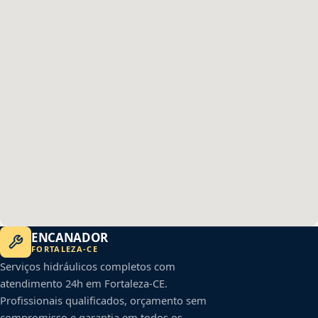
ENCANADOR
FORTALEZA
-
CE
Serviços hidráulicos completos com
atendimento 24h em
Fortaleza
-
CE
.
Profissionais qualificados, orçamento sem
compromisso e garantia em todos os