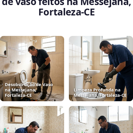
de vaso feitos na Messejana,
Fortaleza‑CE
Desobstrução de Vaso
na Messejana,
Limpeza Profunda na
Fortaleza‑CE
Messejana, Fortaleza‑CE