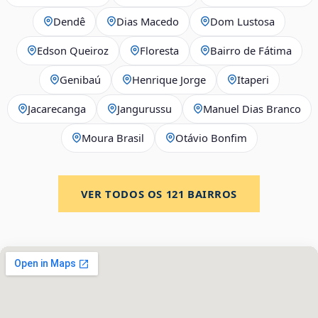
Dendê
Dias Macedo
Dom Lustosa
Edson Queiroz
Floresta
Bairro de Fátima
Genibaú
Henrique Jorge
Itaperi
Jacarecanga
Jangurussu
Manuel Dias Branco
Moura Brasil
Otávio Bonfim
VER TODOS OS
121
BAIRROS