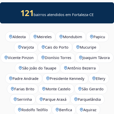
121
bairros atendidos em Fortaleza-CE
Aldeota
Meireles
Mondubim
Papicu
Varjota
Cais do Porto
Mucuripe
Vicente Pinzon
Dionísio Torres
Joaquim Távora
São João do Tauape
Antônio Bezerra
Padre Andrade
Presidente Kennedy
Ellery
Farias Brito
Monte Castelo
São Gerardo
Serrinha
Parque Araxá
Parquelândia
Rodolfo Teófilo
Benfica
Aquiraz