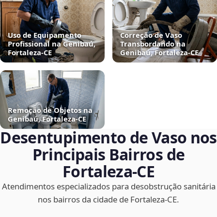
Uso de Equipamento
Correção de Vaso
Profissional na Genibaú,
Transbordando na
Fortaleza‑CE
Genibaú, Fortaleza‑CE
Remoção de Objetos na
Genibaú, Fortaleza‑CE
Desentupimento de Vaso nos
Principais Bairros de
Fortaleza‑CE
Atendimentos especializados para desobstrução sanitária
nos bairros da cidade de Fortaleza‑CE.