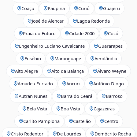
Coaçu
Paupina
Curió
Guajeru
José de Alencar
Lagoa Redonda
Praia do Futuro
Cidade 2000
Cocó
Engenheiro Luciano Cavalcante
Guararapes
Eusébio
Maranguape
Aerolândia
Alto Alegre
Alto da Balança
Álvaro Weyne
Amadeu Furtado
Ancuri
Antônio Diogo
Autran Nunes
Barra do Ceará
Barroso
Bela Vista
Boa Vista
Cajazeiras
Carlito Pamplona
Castelão
Centro
Cristo Redentor
De Lourdes
Demócrito Rocha