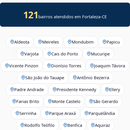
121
bairros atendidos em Fortaleza-CE
Aldeota
Meireles
Mondubim
Papicu
Varjota
Cais do Porto
Mucuripe
Vicente Pinzon
Dionísio Torres
Joaquim Távora
São João do Tauape
Antônio Bezerra
Padre Andrade
Presidente Kennedy
Ellery
Farias Brito
Monte Castelo
São Gerardo
Serrinha
Parque Araxá
Parquelândia
Rodolfo Teófilo
Benfica
Aquiraz