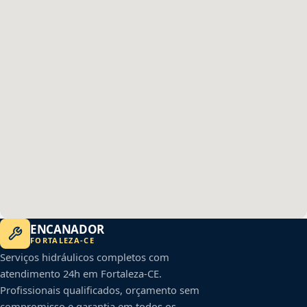
ENCANADOR
FORTALEZA
-
CE
Serviços hidráulicos completos com
atendimento 24h em
Fortaleza
-
CE
.
Profissionais qualificados, orçamento sem
compromisso e garantia em todos os