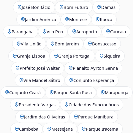
José Bonifácio
Bom Futuro
Damas
Jardim América
Montese
Itaoca
Parangaba
Vila Peri
Aeroporto
Caucaia
Vila União
Bom Jardim
Bonsucesso
Granja Lisboa
Granja Portugal
Siqueira
Prefeito José Walter
Planalto Ayrton Senna
Vila Manoel Sátiro
Conjunto Esperança
Conjunto Ceará
Parque Santa Rosa
Maraponga
Presidente Vargas
Cidade dos Funcionários
Jardim das Oliveiras
Parque Manibura
Cambeba
Messejana
Parque Iracema