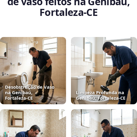
de vaso feitos na Genibaú,
Fortaleza‑CE
Desobstrução de Vaso
na Genibaú,
Limpeza Profunda na
Fortaleza‑CE
Genibaú, Fortaleza‑CE