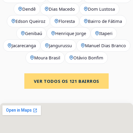
Dendê
Dias Macedo
Dom Lustosa
Edson Queiroz
Floresta
Bairro de Fátima
Genibaú
Henrique Jorge
Itaperi
Jacarecanga
Jangurussu
Manuel Dias Branco
Moura Brasil
Otávio Bonfim
VER TODOS OS
121
BAIRROS